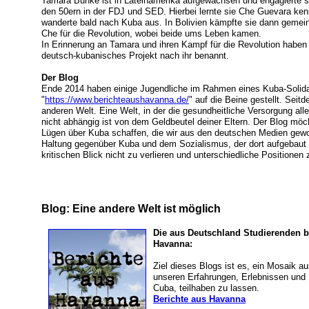
Tamara Bunke ist in Lateinamerika aufgewachsen und engagierte si
den 50ern in der FDJ und SED. Hierbei lernte sie Che Guevara ke
wanderte bald nach Kuba aus. In Bolivien kämpfte sie dann gemei
Che für die Revolution, wobei beide ums Leben kamen.
In Erinnerung an Tamara und ihren Kampf für die Revolution haben 
deutsch-kubanisches Projekt nach ihr benannt.
Der Blog
Ende 2014 haben einige Jugendliche im Rahmen eines Kuba-Solidar
"
https://www.berichteaushavanna.de/
" auf die Beine gestellt. Seit
anderen Welt. Eine Welt, in der die gesundheitliche Versorgung aller
nicht abhängig ist von dem Geldbeutel deiner Eltern. Der Blog möc
Lügen über Kuba schaffen, die wir aus den deutschen Medien gewoh
Haltung gegenüber Kuba und dem Sozialismus, der dort aufgebaut w
kritischen Blick nicht zu verlieren und unterschiedliche Positionen
Blog: Eine andere Welt ist möglich
Die aus Deutschland Studierenden b
Havanna:
Ziel dieses Blogs ist es, ein Mosaik 
unseren Erfahrungen, Erlebnissen und 
Cuba, teilhaben zu lassen.
Berichte aus Havanna