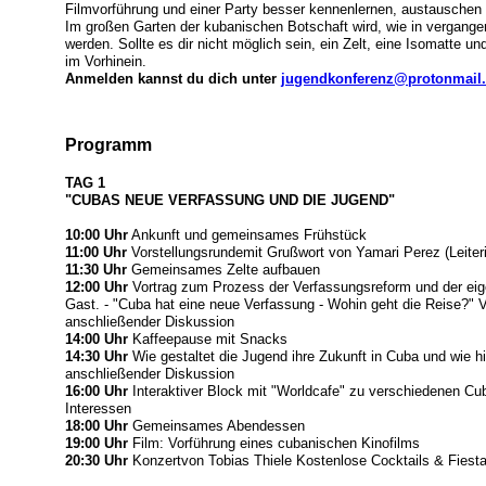
Filmvorführung und einer Party besser kennenlernen, austauschen
Im großen Garten der kubanischen Botschaft wird, wie in vergangen
werden. Sollte es dir nicht möglich sein, ein Zelt, eine Isomatte u
im Vorhinein.
Anmelden kannst du dich unter
jugendkonferenz@protonmail
Programm
TAG 1
"CUBAS NEUE VERFASSUNG UND DIE JUGEND"
10:00 Uhr
Ankunft und gemeinsames Frühstück
11:00 Uhr
Vorstellungsrundemit Grußwort von Yamari Perez (Leiteri
11:30 Uhr
Gemeinsames Zelte aufbauen
12:00 Uhr
Vortrag zum Prozess der Verfassungsreform und der ei
Gast. - "Cuba hat eine neue Verfassung - Wohin geht die Reise?"
anschließender Diskussion
14:00 Uhr
Kaffeepause mit Snacks
14:30 Uhr
Wie gestaltet die Jugend ihre Zukunft in Cuba und wie h
anschließender Diskussion
16:00 Uhr
Interaktiver Block mit "Worldcafe" zu verschiedenen C
Interessen
18:00 Uhr
Gemeinsames Abendessen
19:00 Uhr
Film: Vorführung eines cubanischen Kinofilms
20:30 Uhr
Konzertvon Tobias Thiele Kostenlose Cocktails & Fiest