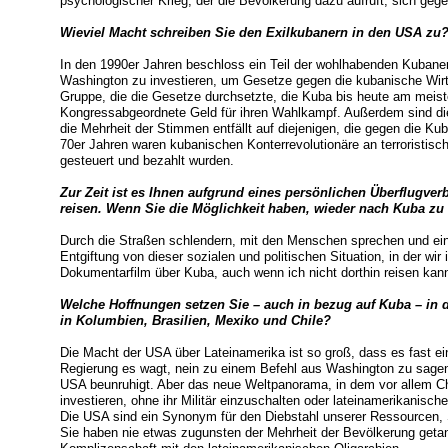
psychologischer Krieg, der die Bevölkerung dazu aufruft, sich geg
Wieviel Macht schreiben Sie den Exilkubanern in den USA zu
In den 1990er Jahren beschloss ein Teil der wohlhabenden Kubaner
Washington zu investieren, um Gesetze gegen die kubanische Wirt
Gruppe, die die Gesetze durchsetzte, die Kuba bis heute am meis
Kongressabgeordnete Geld für ihren Wahlkampf. Außerdem sind die
die Mehrheit der Stimmen entfällt auf diejenigen, die gegen die Ku
70er Jahren waren kubanischen Konterrevolutionäre an terroristische
gesteuert und bezahlt wurden.
Zur Zeit ist es Ihnen aufgrund eines persönlichen Überflugve
reisen. Wenn Sie die Möglichkeit haben, wieder nach Kuba zu 
Durch die Straßen schlendern, mit den Menschen sprechen und ein
Entgiftung von dieser sozialen und politischen Situation, in der wi
Dokumentarfilm über Kuba, auch wenn ich nicht dorthin reisen kan
Welche Hoffnungen setzen Sie – auch in bezug auf Kuba – in d
in Kolumbien, Brasilien, Mexiko und Chile?
Die Macht der USA über Lateinamerika ist so groß, dass es fast e
Regierung es wagt, nein zu einem Befehl aus Washington zu sagen.
USA beunruhigt. Aber das neue Weltpanorama, in dem vor allem 
investieren, ohne ihr Militär einzuschalten oder lateinamerikanische
Die USA sind ein Synonym für den Diebstahl unserer Ressourcen, 
Sie haben nie etwas zugunsten der Mehrheit der Bevölkerung getan