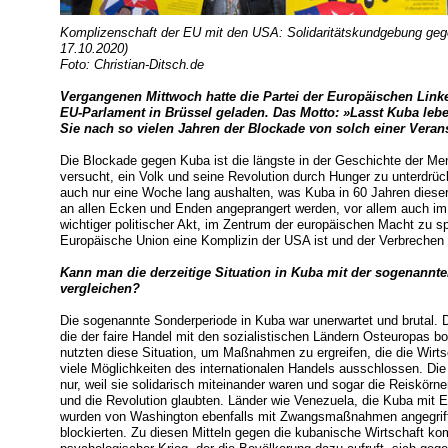
Komplizenschaft der EU mit den USA: Solidaritätskundgebung gege
17.10.2020)
Foto: Christian-Ditsch.de
Vergangenen Mittwoch hatte die Partei der Europäischen Linke
EU-Parlament in Brüssel geladen. Das Motto: »Lasst Kuba le
Sie nach so vielen Jahren der Blockade von solch einer Veran
Die Blockade gegen Kuba ist die längste in der Geschichte der Men
versucht, ein Volk und seine Revolution durch Hunger zu unterdrü
auch nur eine Woche lang aushalten, was Kuba in 60 Jahren dieser
an allen Ecken und Enden angeprangert werden, vor allem auch im
wichtiger politischer Akt, im Zentrum der europäischen Macht zu sp
Europäische Union eine Komplizin der USA ist und der Verbrechen 
Kann man die derzeitige Situation in Kuba mit der sogenannt
vergleichen?
Die sogenannte Sonderperiode in Kuba war unerwartet und brutal. 
die der faire Handel mit den sozialistischen Ländern Osteuropas b
nutzten diese Situation, um Maßnahmen zu ergreifen, die die Wirtsc
viele Möglichkeiten des internationalen Handels ausschlossen. Die
nur, weil sie solidarisch miteinander waren und sogar die Reiskörner
und die Revolution glaubten. Länder wie Venezuela, die Kuba mit Er
wurden von Washington ebenfalls mit Zwangsmaßnahmen angegriffen
blockierten. Zu diesen Mitteln gegen die kubanische Wirtschaft 