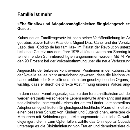
Familie ist mehr
»Ehe für alle« und Adoptionsmöglichkeiten für gleichgeschle
Gesetz.
Kubas neues Familiengesetz ist nach seiner Veröffentlichung im Am
getreten. Zuvor hatten Präsident Miguel Díaz-Canel und der Vors
Lazo, den »Código de las familias« im Palast der Revolution unter
bisherige Gesetz aus dem Jahr 1975 ablösen, waren am Sonntag i
teilnehmenden Stimmberechtigten angenommen worden. Mit 74 Proze
den 90 Prozent bei der Volksabstimmung über die neue Verfassung
Angesichts der teilweise kontroversen Positionen in der kubanis
der Novelle sei es nicht ausreichend gewesen, dass die Nationalve
habe, erklärte der Sekretär des höchsten gesetzgebenden Organs,
wichtig, dass er durch die direkte Abstimmung unseres Volkes an
In dem neuen Familiengesetz, das zu den fortschrittlichsten auf 
werden erstmals verschiedene Lebensentwürfe anerkannt und juristis
sozialistische Inselrepublik eines der ersten Länder Lateinamerikas
Adoptionsmöglichkeiten für gleichgeschlechtliche Paare offiziell z
einen besseren Schutz von Kindern und Jugendlichen, erweitere d
Menschen mit Behinderungen, stelle sogenannte häusliche Gewalt u
diejenigen, die ihr zum Opfer fallen, zählte das Onlineportal Cub
untersage es die Diskriminierung von Frauen und demokratisiere di