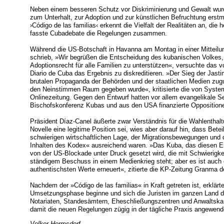
Neben einem besseren Schutz vor Diskriminierung und Gewalt w
zum Unterhalt, zur Adoption und zur künstlichen Befruchtung ers
›Código de las familias‹ erkennt die Vielfalt der Realitäten an, di
fasste Cubadebate die Regelungen zusammen.
Während die US-Botschaft in Havanna am Montag in einer Mitteilu
schrieb, »Wir begrüßen die Entscheidung des kubanischen Volkes, 
Adoptionsrecht für alle Familien zu unterstützen«, versuchte das 
Diario de Cuba das Ergebnis zu diskreditieren. »Der Sieg der Ja
brutalen Propaganda der Behörden und der staatlichen Medien zug
den Neinstimmen Raum gegeben wurde«, kritisierte die von Syst
Onlinezeitung. Gegen den Entwurf hatten vor allem evangelikale Se
Bischofskonferenz Kubas und aus den USA finanzierte Oppositione
Präsident Díaz-Canel äußerte zwar Verständnis für die Wahlenthal
Novelle eine legitime Position sei, wies aber darauf hin, dass Bet
schwierigen wirtschaftlichen Lage, der Migrationsbewegungen und 
Inhalten des Kodex« ausreichend waren. »Das Kuba, das diesen Erfol
von der US-Blockade unter Druck gesetzt wird, die mit Schwierigkei
ständigem Beschuss in einem Medienkrieg steht; aber es ist auch ei
authentischsten Werte erneuert«, zitierte die KP-Zeitung Granma 
Nachdem der »Código de las familias« in Kraft getreten ist, erklärt
Umsetzungsphase beginne und sich die Juristen im ganzen Land dar
Notariaten, Standesämtern, Eheschließungszentren und Anwaltskan
damit die neuen Regelungen zügig in der tägliche Praxis angewen
Volker Hermsdorf