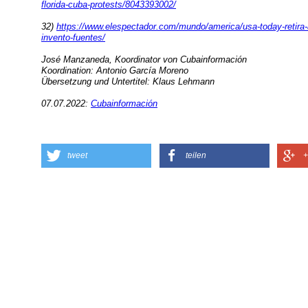
florida-cuba-protests/8043393002/
32)
https://www.elespectador.com/mundo/america/usa-today-retira-ar
invento-fuentes/
José Manzaneda, Koordinator von Cubainformación
Koordination: Antonio García Moreno
Übersetzung und Untertitel: Klaus Lehmann
07.07.2022:
Cubainformación
tweet
teilen