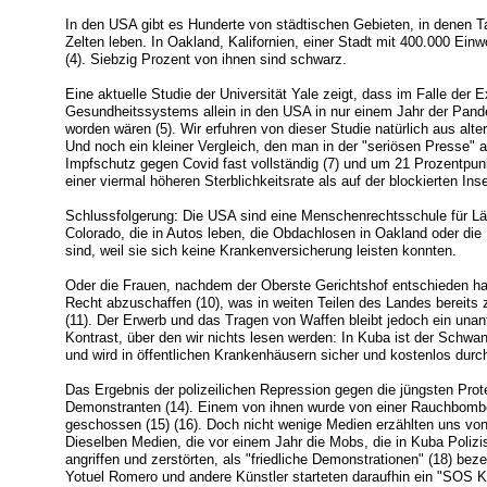
In den USA gibt es Hunderte von städtischen Gebieten, in denen 
Zelten leben. In Oakland, Kalifornien, einer Stadt mit 400.000 Ein
(4). Siebzig Prozent von ihnen sind schwarz.
Eine aktuelle Studie der Universität Yale zeigt, dass im Falle der E
Gesundheitssystems allein in den USA in nur einem Jahr der Pand
worden wären (5). Wir erfuhren von dieser Studie natürlich aus alte
Und noch ein kleiner Vergleich, den man in der "seriösen Presse" a
Impfschutz gegen Covid fast vollständig (7) und um 21 Prozentpun
einer viermal höheren Sterblichkeitsrate als auf der blockierten Inse
Schlussfolgerung: Die USA sind eine Menschenrechtsschule für Lä
Colorado, die in Autos leben, die Obdachlosen in Oakland oder die 
sind, weil sie sich keine Krankenversicherung leisten konnten.
Oder die Frauen, nachdem der Oberste Gerichtshof entschieden ha
Recht abzuschaffen (10), was in weiten Teilen des Landes bereits 
(11). Der Erwerb und das Tragen von Waffen bleibt jedoch ein unan
Kontrast, über den wir nichts lesen werden: In Kuba ist der Schwa
und wird in öffentlichen Krankenhäusern sicher und kostenlos durch
Das Ergebnis der polizeilichen Repression gegen die jüngsten Prot
Demonstranten (14). Einem von ihnen wurde von einer Rauchbombe
geschossen (15) (16). Doch nicht wenige Medien erzählten uns von
Dieselben Medien, die vor einem Jahr die Mobs, die in Kuba Polizi
angriffen und zerstörten, als "friedliche Demonstrationen" (18) bez
Yotuel Romero und andere Künstler starteten daraufhin ein "SOS K