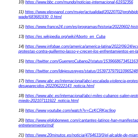
10)
https://www.bbc.com/mundo/noticias-internacional-61932356
11)
https://www.elespanol.com/mujer/actualidad/20220702/prohibid
wade/683681930_0.html
12)
https://www.france24.com/es/programas/historia/20220602-histo
13)
https://es.wikipedia.org/wiki/Aborto_en_Cuba
14)
https://www.infobae.com/america/america-latina/2022/06/24/ec
protestas-contra-guillermo-lasso-y-crecen-los-enfrentamientos-en-la
15)
https://twitter.com/GuerreroCubano2/status/153966867345116
16)
https://twitter.com/ldejesusreyes/status/1539737979110
17)
https://www.abc.es/internacional/abci-escalada-violencia-prote
desaparecidos-202206222143_noticia.html
18)
https://www.abc.es/internacional/abci-miles-cubanos-salen-prot
miedo-202107111922_noticia.html
19)
https://www.youtube.com/watch?v=CzKCRKpc9og
20)
https://www.elglobonews.com/cantantes-latinos-han-manifestado
entretenimiento/md/
21)
https://www.20minutos.es/noticia/4764633/0/el-alcalde-de-miami-