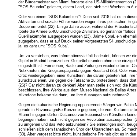
der Bürgermeister von Miami forderte eine US-Militärintervention (
"SOS Ecuador" gelesen, einem Land, das sich seit Wochen im Au
Oder von einem "SOS Kolumbien"? Denn seit 2018 hat es in dies
Aktivisten und soziale Führer wurden wegen ihres politischen En
Duque ermordet (22). Einige Jahre zuvor, während der Präsidentsch
tötete die Armee 6.400 unschuldige Zivilisten, so genannte "falsos 
Guerillakämpfer ausgegeben wurden (23). Jaime Coral, ein ehemalige
zugegeben, dass er auf Druck seiner Vorgesetzten 54 unschuldige
ja, es geht um: "SOS Kuba".
Um zu verstehen, was Informationsvielfalt bedeutet, können wir di
Gipfel in Madrid heranziehen. Gesprächsrunden ohne eine einzige 
eingestellt ist. Fernsehen, Radio und Zeitungen wiederholten im Ch
Netzknoten, die Kriegspropaganda gegen Russland (25). Oder wurd
Ortiz wiedergegeben, einer Künstlerin, die darum gebeten hat, i
zurückzuziehen, um gegen die Tatsache zu protestieren, dass dort 
(26)? Gar nicht daran zu denken! Aber man stelle sich vor, die Kün
beschlossen, ihre Werke aus dem Museo Nacional de Bellas Artes 
Mikrofone bekäme sie dann, um ihre Aussagen aufzunehmen?
Gegen die kubanische Regierung opponierende Sänger wie Pablo Mi
gerade in Havanna große Konzerte gegeben, die vom Kulturministe
Miami hingegen dürfen Dutzende von kubanischen Künstlern keine 
begangen haben, sich nicht gegen die Revolution auszusprechen (29
zu umgehen und das Veto aufzuheben? Sie erniedrigen sich, beuge
schließen sich dem fanatischen Chor der Ultrarechten an. So ma
(30). Aber vergesst bitte nicht, künstlerische Freiheit gibt es in d