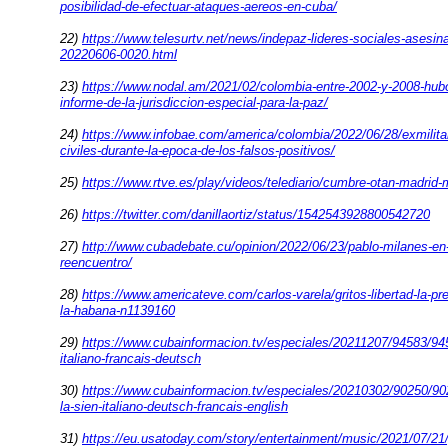
posibilidad-de-efectuar-ataques-aereos-en-cuba/
22)
https://www.telesurtv.net/news/indepaz-lideres-sociales-asesi
20220606-0020.html
23)
https://www.nodal.am/2021/02/colombia-entre-2002-y-2008-hub
informe-de-la-jurisdiccion-especial-para-la-paz/
24)
https://www.infobae.com/america/colombia/2022/06/28/exmilit
civiles-durante-la-epoca-de-los-falsos-positivos/
25)
https://www.rtve.es/play/videos/telediario/cumbre-otan-madri
26)
https://twitter.com/danillaortiz/status/1542543928800542720
27)
http://www.cubadebate.cu/opinion/2022/06/23/pablo-milanes-en-
reencuentro/
28)
https://www.americateve.com/carlos-varela/gritos-libertad-la-pr
la-habana-n1139160
29)
https://www.cubainformacion.tv/especiales/20211207/94583/945
italiano-francais-deutsch
30)
https://www.cubainformacion.tv/especiales/20210302/90250/90250
la-sien-italiano-deutsch-francais-english
31)
https://eu.usatoday.com/story/entertainment/music/2021/07/21/