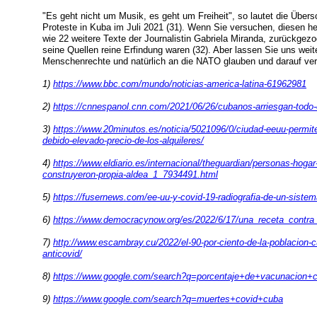
"Es geht nicht um Musik, es geht um Freiheit", so lautet die Übers
Proteste in Kuba im Juli 2021 (31). Wenn Sie versuchen, diesen heu
wie 22 weitere Texte der Journalistin Gabriela Miranda, zurückge
seine Quellen reine Erfindung waren (32). Aber lassen Sie uns weite
Menschenrechte und natürlich an die NATO glauben und darauf ver
1)
https://www.bbc.com/mundo/noticias-america-latina-61962981
2)
https://cnnespanol.cnn.com/2021/06/26/cubanos-arriesgan-todo-e
3)
https://www.20minutos.es/noticia/5021096/0/ciudad-eeuu-permite
debido-elevado-precio-de-los-alquileres/
4)
https://www.eldiario.es/internacional/theguardian/personas-hoga
construyeron-propia-aldea_1_7934491.html
5)
https://fusernews.com/ee-uu-y-covid-19-radiografia-de-un-sistema
6)
https://www.democracynow.org/es/2022/6/17/una_receta_contr
7)
http://www.escambray.cu/2022/el-90-por-ciento-de-la-poblacion
anticovid/
8)
https://www.google.com/search?q=porcentaje+de+vacunacion+
9)
https://www.google.com/search?q=muertes+covid+cuba