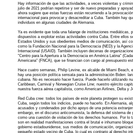
Hay información de que las actividades, a veces violentas y crimina
julio de 2021 podrían repetirse y ser de nuevo preparadas y apoya
ahora sugiere que estas fuerzas están recurriendo a la provocación
internacional para provocar y desacreditar a Cuba. También hay q
individuos en algunas ciudades de Alemania.
Ya es evidente que toda una falange de instituciones mediáticas, p
dispuestos a explotar estas actividades contra Cuba. Entre ellos s
Estados Unidos y sus obedientes medios de comunicación, así como
como la Fundación Nacional para la Democracia (NED) y la Agenci
Internacional (USAID). También incluyen decenas de organizacione
"Centro para la Apertura a la Democracia en América Latina" (Cada
Americana" (FNCA), que se financian con cargo al presupuesto est
Hace cuatro semanas, Philip Levine, ex alcalde de Miami Beach, es
hay una posición política sensata para la administración Biden: lanz
cubana. No es necesario hacer fuerza. Puede hacerlo utilizando n
Caribbean, Carnival y Norwegian Cruise Line; nuestro ejército capit
nuestra fuerza aérea capitalista, como American Airlines, Delta y J
Red Cuba cree: todos los países de este planeta protegen su exist
Cuba, según todos los indicios, puede no hacerlo. En Alemania, al
acusados y condenados por dicho apoyo de una potencia extranjera,
embargo, en el discurso anticomunista, la defensa del sistema de 
como una cuestión de violación de los derechos humanos. Por lo t
son en realidad manifestaciones contra el brutal e inhumano bloque
gobierno estadounidense, sus medios de comunicación, organizacio
pequeño estado vecino de Cuba, lo cual es contrario al derecho in