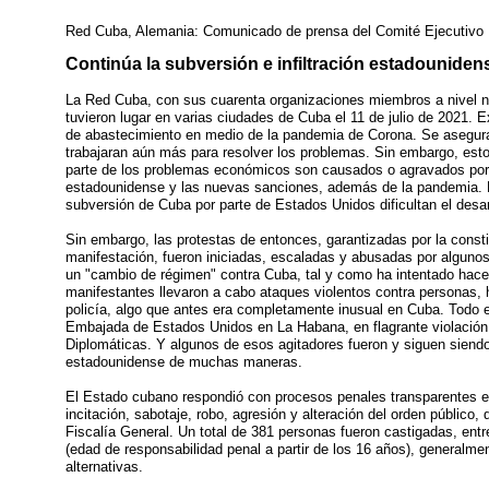
Red Cuba, Alemania: Comunicado de prensa del Comité Ejecutivo
Continúa la subversión e infiltración estadounide
La Red Cuba, con sus cuarenta organizaciones miembros a nivel n
tuvieron lugar en varias ciudades de Cuba el 11 de julio de 2021. Ex
de abastecimiento en medio de la pandemia de Corona. Se asegur
trabajaran aún más para resolver los problemas. Sin embargo, esto
parte de los problemas económicos son causados o agravados por l
estadounidense y las nuevas sanciones, además de la pandemia. El
subversión de Cuba por parte de Estados Unidos dificultan el desarr
Sin embargo, las protestas de entonces, garantizadas por la const
manifestación, fueron iniciadas, escaladas y abusadas por algunos
un "cambio de régimen" contra Cuba, tal y como ha intentado hace
manifestantes llevaron a cabo ataques violentos contra personas,
policía, algo que antes era completamente inusual en Cuba. Todo 
Embajada de Estados Unidos en La Habana, en flagrante violación
Diplomáticas. Y algunos de esos agitadores fueron y siguen siendo
estadounidense de muchas maneras.
El Estado cubano respondió con procesos penales transparentes e
incitación, sabotaje, robo, agresión y alteración del orden público,
Fiscalía General. Un total de 381 personas fueron castigadas, ent
(edad de responsabilidad penal a partir de los 16 años), generalme
alternativas.