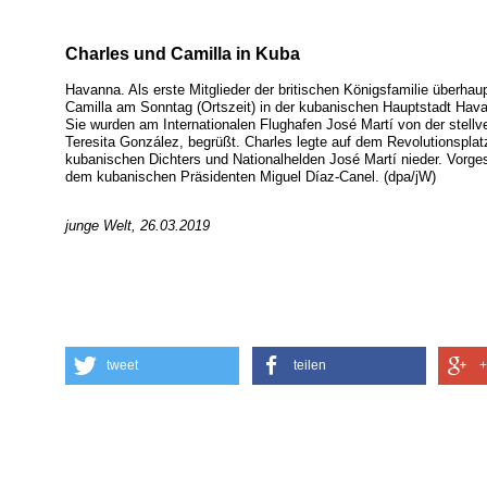
Charles und Camilla in Kuba
Havanna. Als erste Mitglieder der britischen Königsfamilie überhau
Camilla am Sonntag (Ortszeit) in der kubanischen Hauptstadt Havan
Sie wurden am Internationalen Flughafen José Martí von der stell
Teresita González, begrüßt. Charles legte auf dem Revolutionspl
kubanischen Dichters und Nationalhelden José Martí nieder. Vorg
dem kubanischen Präsidenten Miguel Díaz-Canel. (dpa/jW)
junge Welt, 26.03.2019
tweet
teilen