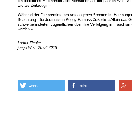
ein friedliches Miteinander aller Menschen auf der ganzen Welt. Sie
wie als Zeitzeugin.«
Während der Filmpremiere am vergangenen Sonntag im Hamburger 
Beachtung. Die Journalistin Peggy Parnass äußerte: »Allein das 
schwerbehinderten Jugendlichen über ihre Verfolgung im Faschismus 
werden.«
Lothar Zieske
junge Welt, 20.06.2018
tweet
teilen