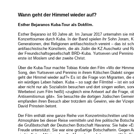
Wann geht der Himmel wieder auf?
Esther Bejaranos Kuba-Tour als Dokfilm.
Esther Bejarano ist 93 Jahre alt. Im Januar 2017 unternahm sie m
Konzerttournee durch Kuba. In der Band spielen ihr Sohn Joram, K
Generationen, drei Religionen antifaschistisch vereint – das ist 
antifaschistische Künstlerin, die als Jüdin die KZ Auschwitz und R
der Freundschaftsgesellschaft BRD–Kuba. Yurtseven und Pennino g
erste ist Moslem und der zweite Christ.
Über die Kuba-Tour machte Tobias Kriele den Film »Wo der Himmel 
Song, den Yurtseven und Pennino in ihrem Kölschen Dialekt singe
geht der Himmel wieder auf?« Es ist die Frage von Migranten, die 
ein würdiges Leben haben. Kuba – so sagt der Filmtitel – ist ein s
aber nicht nur als Sozialistin besuchen und dort singen wollen, son
Werbetext zum Film heißt) »zugleich eine Antwort auf die Frage, ob
Antisemitismus gibt«. Sie besuchte die dortigen Jüdischen Gemeind
empfanden ihren Besuch aber trotzdem als Gewinn, wie der Vizep
David Prinstein betont.
Der Film enthält eine ganze Reihe von Konzertmitschnitten und Inte
Atmosphäre bei dieser Reise vermitteln und ihre politische Botschaf
die Grußbotschaft der Deutschen Botschaft Havanna: Sie habe »E
Freude unterstützt. Sie war eine großartige Botschafterin. Gegen 