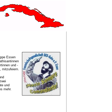
uppe Essen
athisantinnen
tinnen und -
, mitzufeiern.
und
zwei
hte und
es mehr.