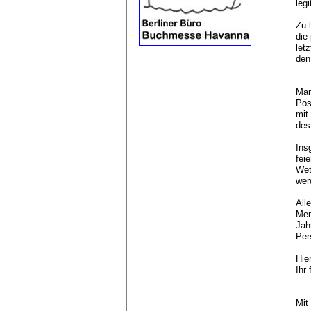
leg
Zu 
die
let
den
Man
Pos
mit
des
Ins
fei
Wet
wer
All
Men
Jah
Per
Hie
Ihr
Mit