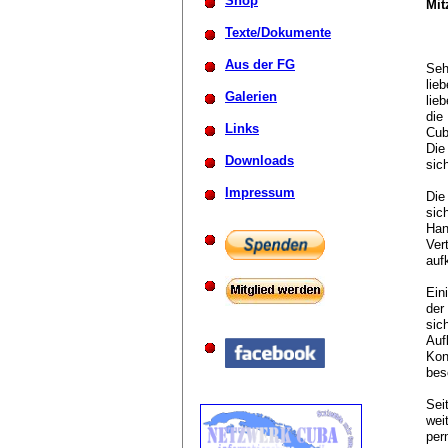
Shop
Mit
Texte/Dokumente
Aus der FG
Seh
lie
Galerien
lie
die
Links
Cub
Die
Downloads
sic
Impressum
Die
sic
Han
Ver
auf
Ein
der
sic
Auf
Kon
bes
Sei
wei
per