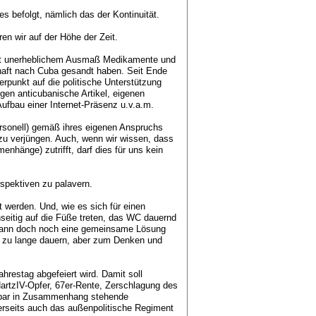
s befolgt, nämlich das der Kontinuität.
en wir auf der Höhe der Zeit.
icht unerheblichem Ausmaß Medikamente und
haft nach Cuba gesandt haben. Seit Ende
rpunkt auf die politische Unterstützung
gegen anticubanische Artikel, eigenen
Aufbau einer Internet-Präsenz u.v.a.m.
personell) gemäß ihres eigenen Anspruchs
 zu verjüngen. Auch, wenn wir wissen, dass
nhänge) zutrifft, darf dies für uns kein
spektiven zu palavern.
rt werden. Und, wie es sich für einen
nseitig auf die Füße treten, das WC dauernd
nd dann doch noch eine gemeinsame Lösung
ht zu lange dauern, aber zum Denken und
ahrestag abgefeiert wird. Damit soll
HartzIV-Opfer, 67er-Rente, Zerschlagung des
elbar in Zusammenhang stehende
erseits auch das außenpolitische Regiment