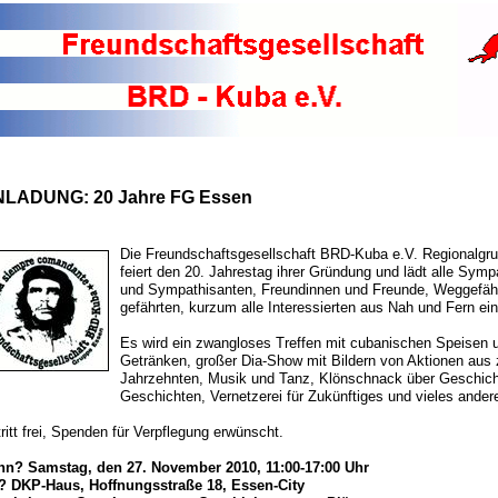
NLADUNG: 20 Jahre FG Essen
Die Freundschaftsgesellschaft BRD-Kuba e.V. Regionalgr
feiert den 20. Jahrestag ihrer Gründung und lädt alle Symp
und Sympathisanten, Freundinnen und Freunde, Weggefähr
gefährten, kurzum alle Interessierten aus Nah und Fern ein
Es wird ein zwangloses Treffen mit cubanischen Speisen 
Getränken, großer Dia-Show mit Bildern von Aktionen aus 
Jahrzehnten, Musik und Tanz, Klönschnack über Geschic
Geschichten, Vernetzerei für Zukünftiges und vieles ander
tritt frei, Spenden für Verpflegung erwünscht.
n? Samstag, den 27. November 2010, 11:00-17:00 Uhr
 DKP-Haus, Hoffnungsstraße 18, Essen-City