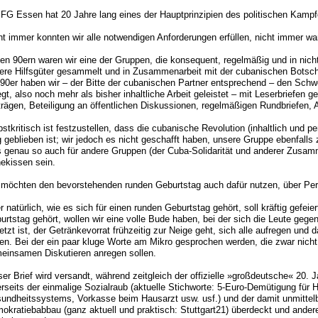
 FG Essen hat 20 Jahre lang eines der Hauptprinzipien des politischen Kampfe
ht immer konnten wir alle notwendigen Anforderungen erfüllen, nicht immer war
den 90ern waren wir eine der Gruppen, die konsequent, regelmäßig und in n
ere Hilfsgüter gesammelt und in Zusammenarbeit mit der cubanischen Botsc
 90er haben wir – der Bitte der cubanischen Partner entsprechend – den Schwe
egt, also noch mehr als bisher inhaltliche Arbeit geleistet – mit Leserbriefen 
trägen, Beteiligung an öffentlichen Diskussionen, regelmäßigen Rundbriefen, 
bstkritisch ist festzustellen, dass die cubanische Revolution (inhaltlich und 
g geblieben ist; wir jedoch es nicht geschafft haben, unsere Gruppe ebenfalls
s genau so auch für andere Gruppen (der Cuba-Solidarität und anderer Zusamme
ekissen sein.
 möchten den bevorstehenden runden Geburtstag auch dafür nutzen, über Per
r natürlich, wie es sich für einen runden Geburtstag gehört, soll kräftig gefeie
urtstag gehört, wollen wir eine volle Bude haben, bei der sich die Leute gege
etzt ist, der Getränkevorrat frühzeitig zur Neige geht, sich alle aufregen u
den. Bei der ein paar kluge Worte am Mikro gesprochen werden, die zwar nic
einsamen Diskutieren anregen sollen.
ser Brief wird versandt, während zeitgleich der offizielle »großdeutsche« 20. J
erseits der einmalige Sozialraub (aktuelle Stichworte: 5-Euro-Demütigung für 
undheitssystems, Vorkasse beim Hausarzt usw. usf.) und der damit unmitt
okratiebabbau (ganz aktuell und praktisch: Stuttgart21) überdeckt und ander