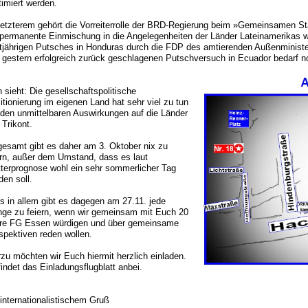
itimiert werden.
letzterem gehört die Vorreiterrolle der BRD-Regierung beim »Gemeinsamen 
 permanente Einmischung in die Angelegenheiten der Länder Lateinamerikas w
ztjährigen Putsches in Honduras durch die FDP des amtierenden Außenministe
 gestern erfolgreich zurück geschlagenen Putschversuch in Ecuador bedarf n
 sieht: Die gesellschaftspolitische
itionierung im eigenen Land hat sehr viel zu tun
 den unmittelbaren Auswirkungen auf die Länder
 Trikont.
gesamt gibt es daher am 3. Oktober nix zu
ern, außer dem Umstand, dass es laut
terprognose wohl ein sehr sommerlicher Tag
den soll.
es in allem gibt es dagegen am 27.11. jede
ge zu feiern, wenn wir gemeinsam mit Euch 20
re FG Essen würdigen und über gemeinsame
spektiven reden wollen.
rzu möchten wir Euch hiermit herzlich einladen.
 findet das Einladungsflugblatt anbei.
 internationalistischem Gruß