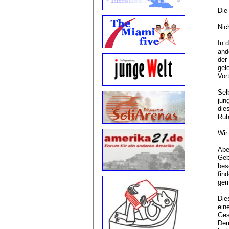
Die
Nic
In 
and
der
gel
Vor
Sel
jun
die
Ruh
Wir
Abe
Geb
bes
fin
gem
Die
ein
Ges
Dem