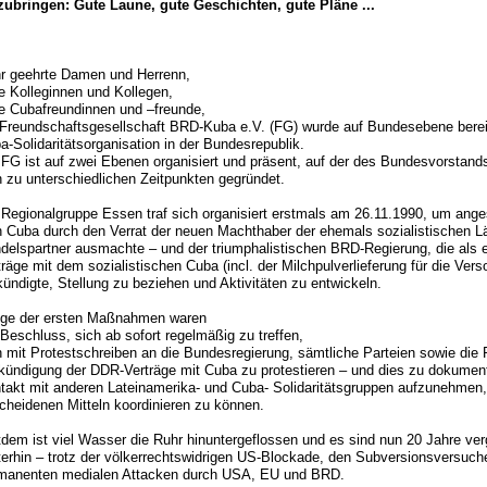
zubringen: Gute Laune, gute Geschichten, gute Pläne ...
r geehrte Damen und Herrenn,
be Kolleginnen und Kollegen,
be Cubafreundinnen und –freunde,
 Freundschaftsgesellschaft BRD-Kuba e.V. (FG) wurde auf Bundesebene bereits
a-Solidaritätsorganisation in der Bundesrepublik.
 FG ist auf zwei Ebenen organisiert und präsent, auf der des Bundesvorstand
h zu unterschiedlichen Zeitpunkten gegründet.
 Regionalgruppe Essen traf sich organisiert erstmals am 26.11.1990, um anges
h Cuba durch den Verrat der neuen Machthaber der ehemals sozialistischen L
delspartner ausmachte – und der triumphalistischen BRD-Regierung, die als
träge mit dem sozialistischen Cuba (incl. der Milchpulverlieferung für die Ver
kündigte, Stellung zu beziehen und Aktivitäten zu entwickeln.
ige der ersten Maßnahmen waren
 Beschluss, sich ab sofort regelmäßig zu treffen,
h mit Protestschreiben an die Bundesregierung, sämtliche Parteien sowie die
kündigung der DDR-Verträge mit Cuba zu protestieren – und dies zu dokument
takt mit anderen Lateinamerika- und Cuba- Solidaritätsgruppen aufzunehmen,
cheidenen Mitteln koordinieren zu können.
tdem ist viel Wasser die Ruhr hinuntergeflossen und es sind nun 20 Jahre ver
terhin – trotz der völkerrechtswidrigen US-Blockade, den Subversionsversuc
manenten medialen Attacken durch USA, EU und BRD.