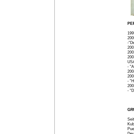
PE
199
200
-"D
200
200
200
US
- "
200
200
- "
200
- "
GR
Sei
Kub
Pue
Deu