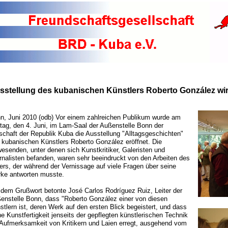
sstellung des kubanischen Künstlers Roberto González wir
n, Juni 2010 (odb) Vor einem zahlreichen Publikum wurde am
itag, den 4. Juni, im Lam-Saal der Außenstelle Bonn der
schaft der Republik Kuba die Ausstellung "Alltagsgeschichten"
 kubanischen Künstlers Roberto González eröffnet. Die
esenden, unter denen sich Kunstkritiker, Galeristen und
rnalisten befanden, waren sehr beeindruckt von den Arbeiten des
ers, der während der Vernissage auf viele Fragen über seine
ke antworten musste.
 dem Grußwort betonte José Carlos Rodríguez Ruiz, Leiter der
enstelle Bonn, dass "Roberto González einer von diesen
stlern ist, deren Werk auf den ersten Blick begeistert, und dass
ne Kunstfertigkeit jenseits der gepflegten künstlerischen Technik
 Aufmerksamkeit von Kritikern und Laien erregt, ausgehend vom