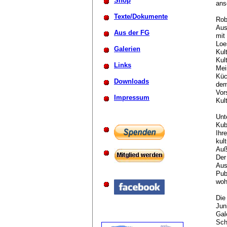
Shop
ans
Texte/Dokumente
Rob
Aus
Aus der FG
mit
Loe
Galerien
Kul
Kul
Links
Mei
Küc
Downloads
dem
Vor
Impressum
Kul
Unt
Kub
Ihr
kul
Auß
Der
Aus
Pub
woh
Die
Jun
Gal
Sch