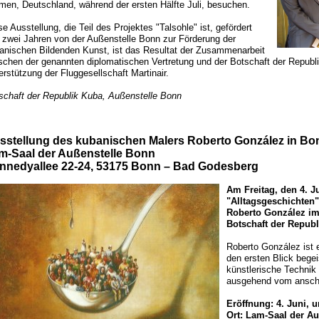
men, Deutschland, während der ersten Hälfte Juli, besuchen.
se Ausstellung, die Teil des Projektes "Talsohle" ist, gefördert
t zwei Jahren von der Außenstelle Bonn zur Förderung der
anischen Bildenden Kunst, ist das Resultat der Zusammenarbeit
schen der genannten diplomatischen Vertretung und der Botschaft der Republi
erstützung der Fluggesellschaft Martinair.
schaft der Republik Kuba, Außenstelle Bonn
sstellung des kubanischen Malers Roberto González in Bo
m-Saal der Außenstelle Bonn
nnedyallee 22-24, 53175 Bonn – Bad Godesberg
Am Freitag, den 4. J
"Alltagsgeschichten
Roberto González im
Botschaft der Republ
Roberto González ist 
den ersten Blick begei
künstlerische Technik 
ausgehend vom ansche
Eröffnung: 4. Juni, 
Ort: Lam-Saal der A