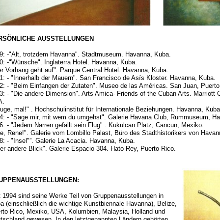
RSÖNLICHE AUSSTELLUNGEN
9: -"Alt, trotzdem Havanna". Stadtmuseum. Havanna, Kuba.
0: -"Wünsche". Inglaterra Hotel. Havanna, Kuba.
er Vorhang geht auf". Parque Central Hotel. Havanna, Kuba.
1: - "Innerhalb der Mauern". San Francisco de Asís Kloster. Havanna, Kuba.
2: - "Beim Einfangen der Zutaten". Museo de las Américas. San Juan, Puerto
3: - "Die andere Dimension". Arts Amica- Friends of the Cuban Arts. Marriot
A.
Auge, mal!" . Hochschulinstitut für Internationale Beziehungen. Havanna, Kuba
4: - "Sage mir, mit wem du umgehst". Galerie Havana Club, Rummuseum, H
6: - "Jedem Narren gefällt sein Flug" . Kukulcan Platz, Cancun, Mexiko.
He, Rene!". Galerie vom Lombillo Palast, Büro des Stadthistorikers von Hava
8: - "Insel"”. Galerie La Acacia. Havanna, Kuba.
Der andere Blick". Galerie Espacio 304. Hato Rey, Puerto Rico.
UPPENAUSSTELLUNGEN:
t 1994 sind seine Werke Teil von Gruppenausstellungen in
a (einschließlich die wichtige Kunstbiennale Havanna), Belize,
rto Rico, Mexiko, USA, Kolumbien, Malaysia, Holland und
tschland gewesen. In den letztgenannten Ländern gehörten