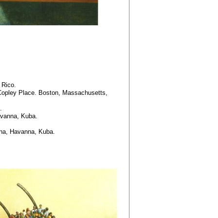
 Rico.
t Copley Place. Boston, Massachusetts,
.
avanna, Kuba.
nna, Havanna, Kuba.