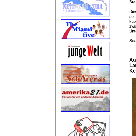
Bre
Die
sei
kub
zwi
Unt
Bot
Au
La
Ke