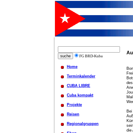
Au
FG BRD-Kuba
Home
Bon
Fre
Terminkalender
Bot
des
CUBA LIBRE
Anw
Jou
Cuba kompakt
Mal
Wer
Projekte
Bei
Reisen
Auß
Kün
Regionalgruppen
sei
die