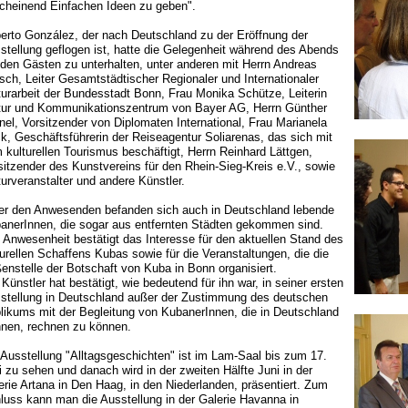
cheinend Einfachen Ideen zu geben".
erto González, der nach Deutschland zu der Eröffnung der
stellung geflogen ist, hatte die Gelegenheit während des Abends
 den Gästen zu unterhalten, unter anderen mit Herrn Andreas
sch, Leiter Gesamtstädtischer Regionaler und Internationaler
turarbeit der Bundesstadt Bonn, Frau Monika Schütze, Leiterin
tur und Kommunikationszentrum von Bayer AG, Herrn Günther
nel, Vorsitzender von Diplomaten International, Frau Marianela
k, Geschäftsführerin der Reiseagentur Soliarenas, das sich mit
 kulturellen Tourismus beschäftigt, Herrn Reinhard Lättgen,
sitzender des Kunstvereins für den Rhein-Sieg-Kreis e.V., sowie
turveranstalter und andere Künstler.
er den Anwesenden befanden sich auch in Deutschland lebende
anerInnen, die sogar aus entfernten Städten gekommen sind.
e Anwesenheit bestätigt das Interesse für den aktuellen Stand des
turellen Schaffens Kubas sowie für die Veranstaltungen, die die
enstelle der Botschaft von Kuba in Bonn organisiert.
 Künstler hat bestätigt, wie bedeutend für ihn war, in seiner ersten
stellung in Deutschland außer der Zustimmung des deutschen
likums mit der Begleitung von KubanerInnen, die in Deutschland
nen, rechnen zu können.
 Ausstellung "Alltagsgeschichten" ist im Lam-Saal bis zum 17.
i zu sehen und danach wird in der zweiten Hälfte Juni in der
erie Artana in Den Haag, in den Niederlanden, präsentiert. Zum
luss kann man die Ausstellung in der Galerie Havanna in