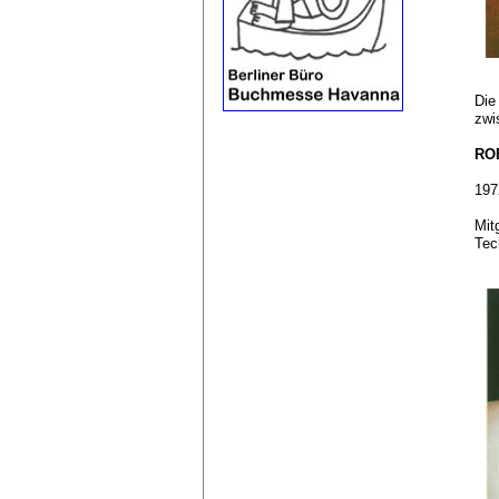
Die
zwi
RO
197
Mit
Tec